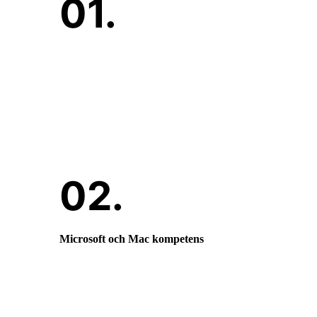
Erfarenhet och Expertis
Över 30 års erfarenhet inom IT branschen
säkerställer kvalitet.
Microsoft och Mac kompetens
Vi är specialiserade på både Microsoft och
Mac miljöer.