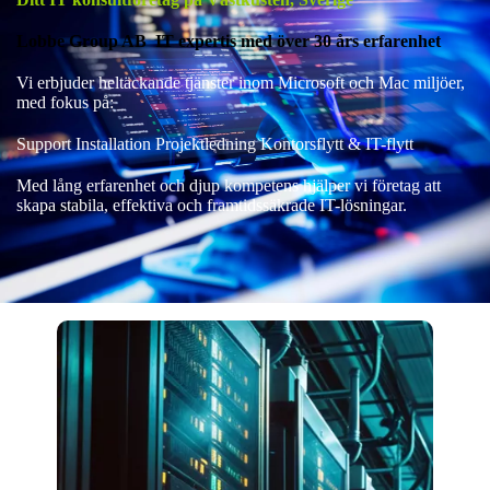
Lobbe Group AB IT expertis med över 30 års erfarenhet
Vi erbjuder heltäckande tjänster inom Microsoft och Mac miljöer,
med fokus på:
Support Installation Projektledning Kontorsflytt & IT-flytt
Med lång erfarenhet och djup kompetens hjälper vi företag att
skapa stabila, effektiva och framtidssäkrade IT-lösningar.