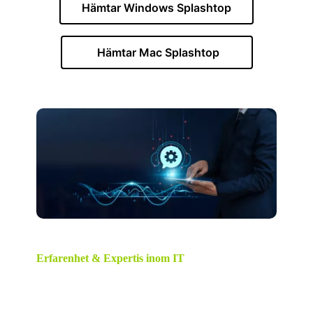
Hämtar Windows Splashtop
Hämtar Mac Splashtop
Erfarenhet & Expertis inom IT
Lobbe Group AB
är ett IT-konsultföretag med bred
kompetens inom Microsoft, Mac, iOS och Android.
Grundat av Lobbe Da Silva, med över 30 års