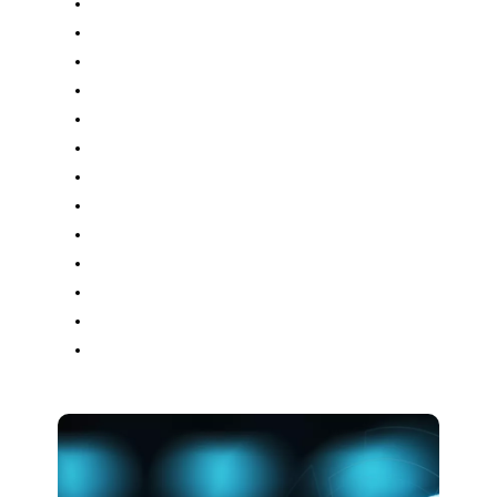
Mac OS och iOS
Installation och konfiguration av
iOs
Microsoft 365 för Mac
Adobe för Mac med mera
Teams
Zoom
OneDrive
Googledrive
iClouddrive
Nas
Brandvägg
Och annat