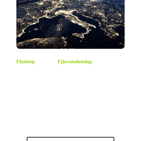
Flashtop Fjärranslutning
Flashtop är verkligen ett utmärkt val för
distanssupport! Lobbe Group använder det som sitt
distanssupportverktyg för att säkerställa snabb och
säker fjärranslutning till sina kunders system. Med
sina högpresterande funktioner gör Flashtop det
möjligt för företag att ge effektiv teknisk support utan
att vara fysiskt på plats. Dess fokus på säkerhet och
användarvänlighet gör det till ett pålitligt verktyg för
både företag och privatpersoner.