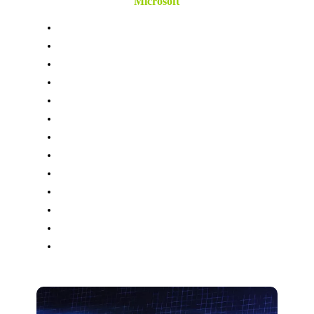
Microsoft
Microsoft 365
Admin center
Teams
Zoom
SharePoint
Office 365
OneDrive
Googledrive
Dropbox
Splashtop fjärrskrivbord
Nas
Brandvägg
Och annat